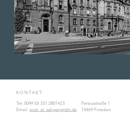
KONTAKT:
Tel:
0049 (0) 331 2801423
Persiusstraße 1
Email:
post_at_seligergmbh.de
14469 Potsdam